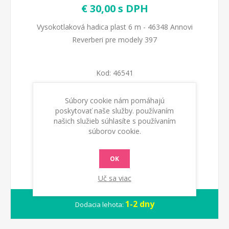
€ 30,00 s DPH
Vysokotlaková hadica plast 6 m - 46348 Annovi
Reverberi pre modely 397
Kod:
46541
Dostupnosť:
Na sklade
Súbory cookie nám pomáhajú
poskytovať naše služby. používaním
našich služieb súhlasíte s používaním
PRIDAŤ DO KOŠÍKA
súborov cookie.
OK
Uč sa viac
1-2 dny
Dodacia lehota: