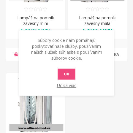
Lampáš na pomník
Lampáš na pomník
závesný mini
závesný malá
€ 20,93 s DPH
€ 22,85 s DPH
Súbory cookie nám pomáhajú
poskytovať naše služby. používaním
našich služieb súhlasíte s používaním
PRIDAŤ DO KOŠÍKA
PRIDAŤ DO KOŠÍKA
súborov cookie.
OK
Uč sa viac