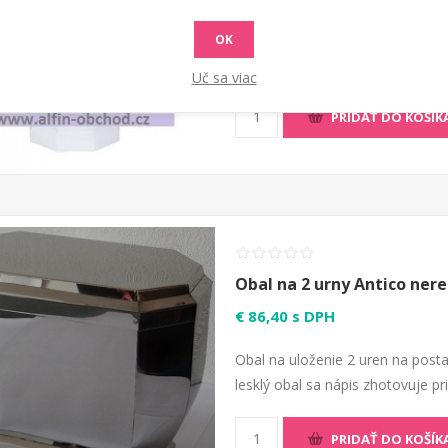
Obal na uloženie urny na postave
OK
lesklý obal sa nápis zhotovuje p
Uč sa viac
PRIDAŤ DO KOŠÍK
Obal na 2 urny Antico nere
€ 86,40 s DPH
Obal na uloženie 2 uren na posta
lesklý obal sa nápis zhotovuje p
PRIDAŤ DO KOŠÍK