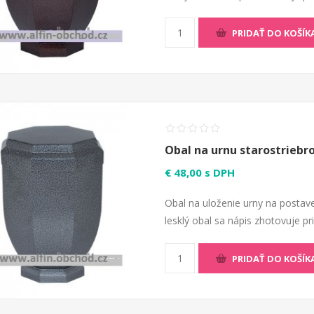
PRIDAŤ DO KOŠÍK
Obal na urnu starostriebr
€ 48,00 s DPH
Obal na uloženie urny na postave
lesklý obal sa nápis zhotovuje p
PRIDAŤ DO KOŠÍK