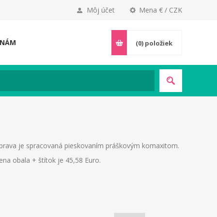
Môj účet
Mena € / CZK
 NÁM
(0)
položiek
úprava je spracovaná pieskovaním práškovým komaxitom.
ena obala + štítok je 45,58 Euro.