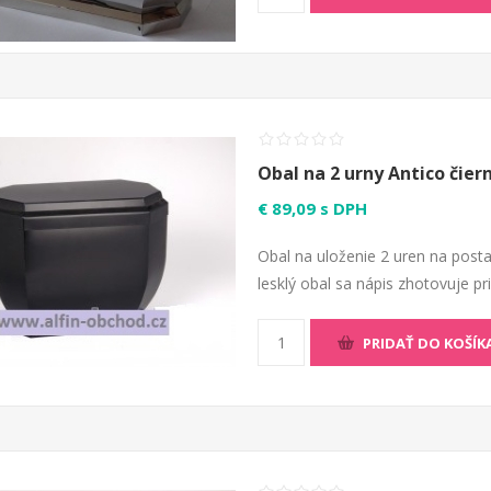
Obal na 2 urny Antico čier
€ 89,09 s DPH
Obal na uloženie 2 uren na posta
lesklý obal sa nápis zhotovuje p
PRIDAŤ DO KOŠÍK