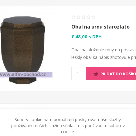
Obal na urnu starozlato
€ 48,00 s DPH
Obal na uloženie urny na postave
lesklý obal sa nápis zhotovuje p
PRIDAŤ DO KOŠÍK
Súbory cookie nám pomáhajú poskytovať naše služby.
Obal na urnu biela
používaním našich služieb súhlasíte s používaním súborov
cookie.
€ 48,00 s DPH