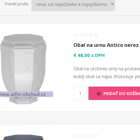
Triediť podľa
Obal na urnu Antico nerez
€ 48,00 s DPH
Obal na uloženie urny na postave
lesklý obal sa nápis zhotovuje p
PRIDAŤ DO KOŠÍK