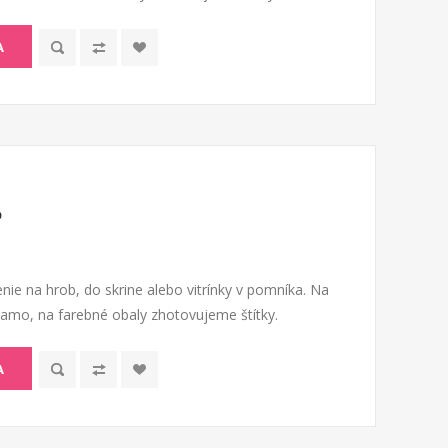
A
o
nie na hrob, do skrine alebo vitrínky v pomníka. Na
riamo, na farebné obaly zhotovujeme štítky.
A