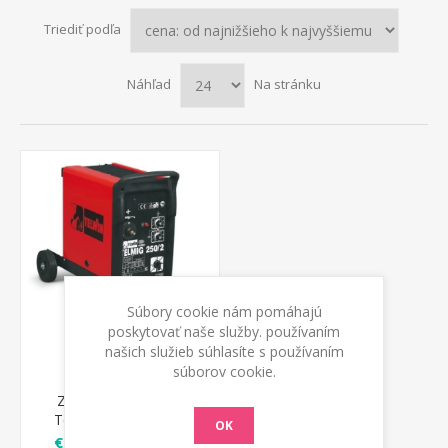
Triediť podľa
Náhľad
Na stránku
Súbory cookie nám pomáhajú
poskytovať naše služby. používaním
našich služieb súhlasíte s používaním
súborov cookie.
Zváračka MIG MAG
Telmig 250/2 Telwin
OK
€ 857,86 s DPH
€1