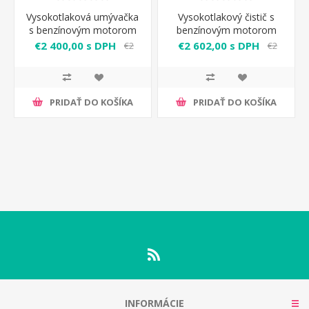
Vysokotlaková umývačka
Vysokotlakový čistič s
s benzínovým motorom
benzínovým motorom
Clark 11H Fasa
Clark 13H Fasa
€2 400,00 s DPH
€2 602,00 s DPH
€2
€2
531,00 s DPH
710,00 s DPH
PRIDAŤ DO KOŠÍKA
PRIDAŤ DO KOŠÍKA
INFORMÁCIE