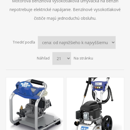
Motorová benzínová vysokotlaková umývačka na benzín
nepotrebuje elektrické napájanie. Benzínové vysokotlakové
čističe majú jednoduchú obsluhu.
Triediť podľa
Náhľad
Na stránku