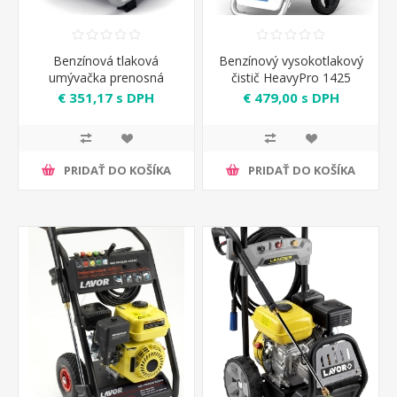
Benzínová tlaková
Benzínový vysokotlakový
umývačka prenosná
čistič HeavyPro 1425
Independent 1415 Annovi
Annovi Reverberi
€ 351,17 s DPH
€ 479,00 s DPH
Reverberi
PRIDAŤ DO KOŠÍKA
PRIDAŤ DO KOŠÍKA