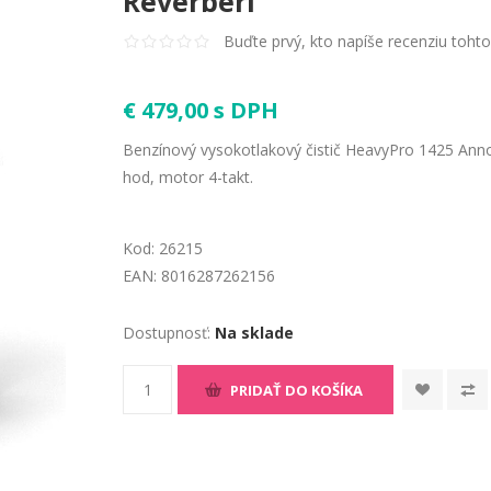
Reverberi
Buďte prvý, kto napíše recenziu toht
€ 479,00 s DPH
Benzínový vysokotlakový čistič HeavyPro 1425 Annovi
hod, motor 4-takt.
Kod:
26215
EAN:
8016287262156
Dostupnosť:
Na sklade
PRIDAŤ DO KOŠÍKA