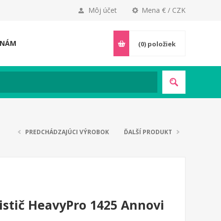
Môj účet
Mena € / CZK
 NÁM
(0)
položiek
PREDCHÁDZAJÚCI VÝROBOK
ĎALŠÍ PRODUKT
istič HeavyPro 1425 Annovi