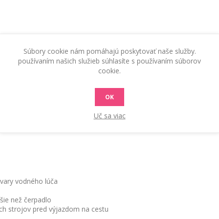
Súbory cookie nám pomáhajú poskytovať naše služby.
používaním našich služieb súhlasíte s používaním súborov
cookie.
KONTAKTUJTE NÁS
RADY A TIPY
OK
Uč sa viac
ínová umývačka HeavyPro 1425 Annovi Reverberi
tvary vodného lúča
šie než čerpadlo
h strojov pred výjazdom na cestu