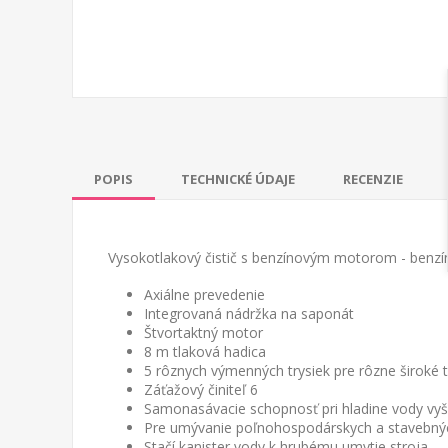
POPIS
TECHNICKÉ ÚDAJE
RECENZIE
Vysokotlakový čistič s benzínovým motorom - benz
Axiálne prevedenie
Integrovaná nádržka na saponát
Štvortaktný motor
8 m tlaková hadica
5 rôznych výmenných trysiek pre rôzne široké 
Záťažový činiteľ 6
Samonasávacie schopnosť pri hladine vody vyš
Pre umývanie poľnohospodárskych a stavebnýc
Stačí kanister vody k hrubému umytie stroja