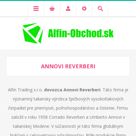
ANNOVI REVERBERI
Alfin Trading s.r.o.
dovozca Annovi Reverberi
. Táto firma je
významný taliansky výrobca špičkových vysokotlakových
čerpadiel pre priemysel, poľnohospodárstvo a čistenie. Firmu
založil v roku 1958 Corrado Reverberi a Umberto Annovi v
talianskej Modene. V súčasnosti je táto firma globálnym
hráčom s celosvetovou pôsobnosťou. 80% produkcie firmy