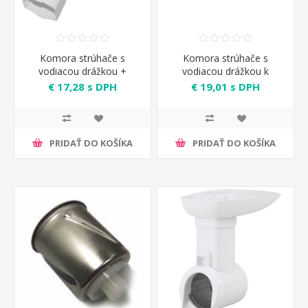
Komora strúhače s
Komora strúhače s
vodiacou drážkou +
vodiacou drážkou k
príruba
mlynčeku Zelmer
€ 17,28 s DPH
€ 19,01 s DPH
PRIDAŤ DO KOŠÍKA
PRIDAŤ DO KOŠÍKA