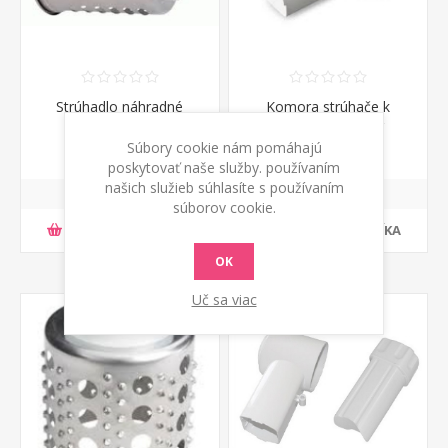
Strúhadlo náhradné
Komora strúhače k
jednotlivé hrubé
mlynčeku Zelmer
Súbory cookie nám pomáhajú
€ 13,06 s DPH
€ 16,32 s DPH
poskytovať naše služby. používaním
našich služieb súhlasíte s používaním
súborov cookie.
PRIDAŤ DO KOŠÍKA
PRIDAŤ DO KOŠÍKA
OK
Uč sa viac