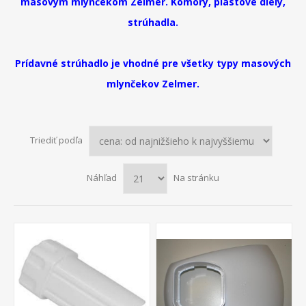
mäsovým mlynčekom Zelmer. Komory, plastové diely,
strúhadla.
Prídavné strúhadlo je vhodné pre všetky typy masových
mlynčekov Zelmer.
Triediť podľa
Náhľad
Na stránku