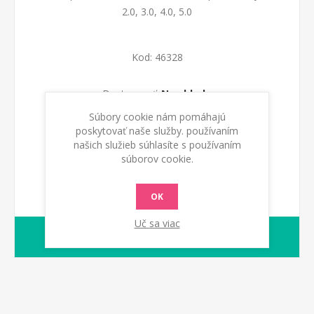
2.0, 3.0, 4.0, 5.0
Kod:
46328
Dostupnosť:
Na sklade
Súbory cookie nám pomáhajú
PRIDAŤ DO KOŠÍKA
poskytovať naše služby. používaním
našich služieb súhlasíte s používaním
súborov cookie.
OK
Uč sa viac
1-2 dny
Dodacia lehota: