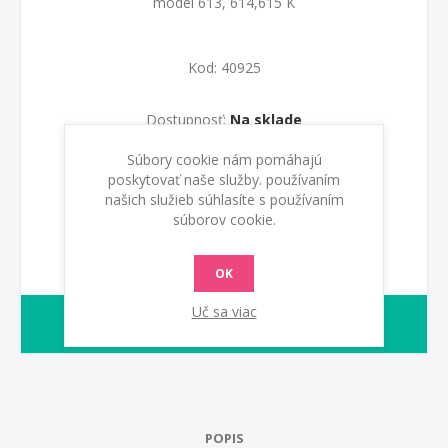
model 613, 614,615 K
Kod:
40925
Dostupnosť:
Na sklade
Súbory cookie nám pomáhajú
PRIDAŤ DO KOŠÍKA
poskytovať naše služby. používaním
našich služieb súhlasíte s používaním
súborov cookie.
OK
Uč sa viac
1-2 dny
Dodacia lehota:
POPIS