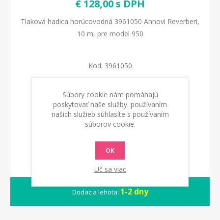
€ 128,00 s DPH
Tlaková hadica horúcovodná 3961050 Annovi Reverberi,
10 m, pre model 950
Kod:
3961050
Dostupnosť:
Na sklade
Súbory cookie nám pomáhajú
poskytovať naše služby. používaním
našich služieb súhlasíte s používaním
PRIDAŤ DO KOŠÍKA
súborov cookie.
OK
Uč sa viac
1-2 dny
Dodacia lehota: