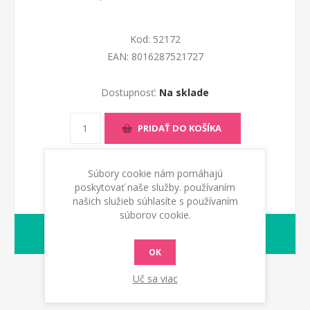
Kod:
52172
EAN:
8016287521727
Dostupnosť:
Na sklade
PRIDAŤ DO KOŠÍKA
Súbory cookie nám pomáhajú
poskytovať naše služby. používaním
našich služieb súhlasíte s používaním
súborov cookie.
1-2 dny
Dodacia lehota:
OK
Uč sa viac