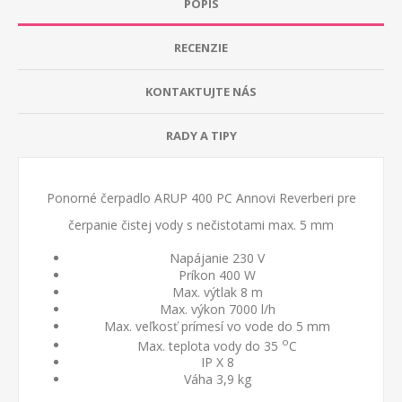
POPIS
RECENZIE
KONTAKTUJTE NÁS
RADY A TIPY
Ponorné čerpadlo ARUP 400 PC Annovi Reverberi pre
čerpanie čistej vody s nečistotami max. 5 mm
Napájanie 230 V
Príkon 400 W
Max. výtlak 8 m
Max. výkon 7000 l/h
Max. veľkosť prímesí vo vode do 5 mm
o
Max. teplota vody do 35
C
IP X 8
Váha 3,9 kg