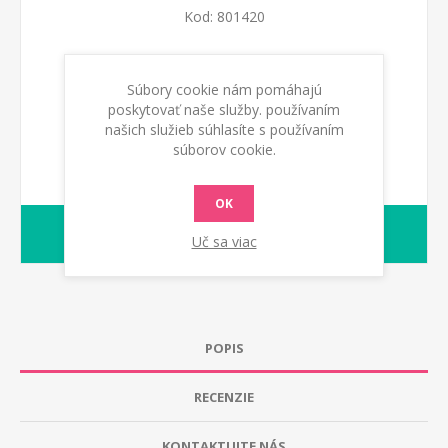
Kod:
801420
PRIDAŤ DO KOŠÍKA
Súbory cookie nám pomáhajú
poskytovať naše služby. používaním
našich služieb súhlasíte s používaním
súborov cookie.
OK
1-2 dny
Dodacia lehota:
Uč sa viac
POPIS
RECENZIE
KONTAKTUJTE NÁS