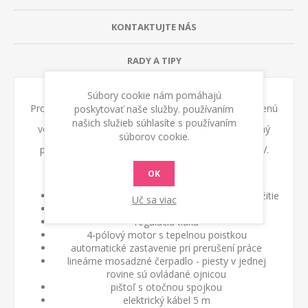
KONTAKTUJTE NÁS
RADY A TIPY
Súbory cookie nám pomáhajú
Profi vysokotlakový čistič HA 1510 LP Lavor na studenú
poskytovať naše služby. používaním
našich služieb súhlasíte s používaním
vodu, lineárne čerpadlo, regulácia tlaku, nastaviteľný
súborov cookie.
prietok 600 l/hod, pracovný tlak 150-160 bar, 230 V.
OK
umývačka riadu na intenzívne priemyselné použitie
Uč sa viac
odolná robustná konštrukcia
regulácia tlaku
4-pólový motor s tepelnou poistkou
automatické zastavenie pri prerušení práce
lineárne mosadzné čerpadlo - piesty v jednej
rovine sú ovládané ojnicou
pištoľ s otočnou spojkou
elektrický kábel 5 m