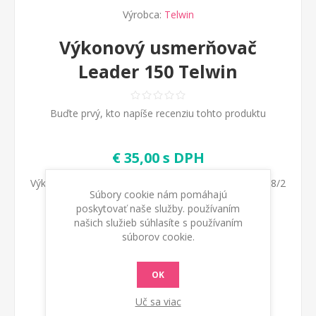
Výrobca:
Telwin
Výkonový usmerňovač
Leader 150 Telwin
Buďte prvý, kto napíše recenziu tohto produktu
€ 35,00 s DPH
Výkonový usmerňovač Leader 150, 220, Computer 48/2
Súbory cookie nám pomáhajú
Telwin
poskytovať naše služby. používaním
našich služieb súhlasíte s používaním
súborov cookie.
Kod:
990774
OK
Dostupnosť:
Na sklade
Uč sa viac