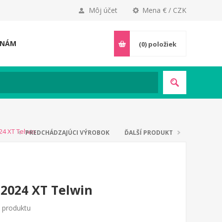
Môj účet
Mena € / CZK
 NÁM
(0)
položiek
024 XT Telwin
PREDCHÁDZAJÚCI VÝROBOK
ĎALŠÍ PRODUKT
 12024 XT Telwin
o produktu