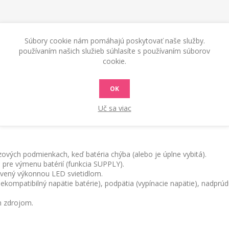
KONTAKTUJTE NÁS
Súbory cookie nám pomáhajú poskytovať naše služby.
používaním našich služieb súhlasíte s používaním súborov
cookie.
elwin, 12/24 V, 12000/6000 A, multifunkčný štartovací zdroj, nap
malých lodí, nákladných vozidiel atď.
OK
Uč sa viac
vých podmienkach, keď batéria chýba (alebo je úplne vybitá).
a pre výmenu batérií (funkcia SUPPLY).
avený výkonnou LED svietidlom.
(nekompatibilný napätie batérie), podpätia (vypínacie napätie), nadpr
m zdrojom.