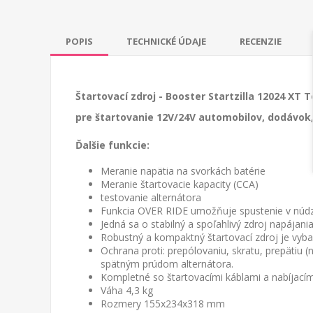
POPIS
TECHNICKÉ ÚDAJE
RECENZIE
Štartovací zdroj - Booster Startzilla 12024 XT T
pre štartovanie 12V/24V automobilov, dodávok, 
Ďalšie funkcie:
Meranie napätia na svorkách batérie
Meranie štartovacie kapacity (CCA)
testovanie alternátora
Funkcia OVER RIDE umožňuje spustenie v núdzo
Jedná sa o stabilný a spoľahlivý zdroj napájani
Robustný a kompaktný štartovací zdroj je vyb
Ochrana proti: prepólovaniu, skratu, prepätiu 
spätným prúdom alternátora.
Kompletné so štartovacími káblami a nabíjací
V
áha 4,3 kg
Rozmery 155x234x318 mm