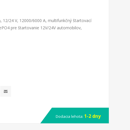
n, 12/24 V, 12000/6000 A, multifunkčný štartovací
LiFePO4 pre štartovanie 12V/24V automobilov,
1-2 dny
Dodacia lehota: