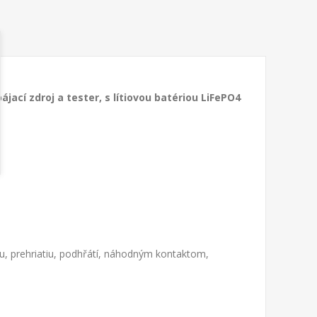
ájací zdroj a tester, s lítiovou batériou LiFePO4
údu, prehriatiu, podhřátí, náhodným kontaktom,