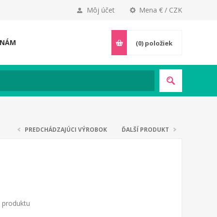
Môj účet
Mena € / CZK
 NÁM
(0)
položiek
PREDCHÁDZAJÚCI VÝROBOK
ĎALŠÍ PRODUKT
o produktu