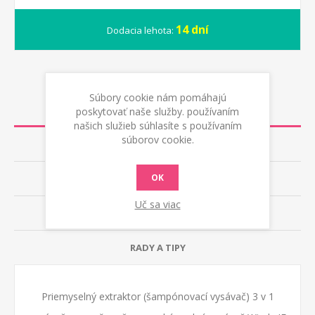
14 dní
Dodacia lehota:
Súbory cookie nám pomáhajú
POPIS
poskytovať naše služby. používaním
našich služieb súhlasíte s používaním
súborov cookie.
TECHNICKÉ ÚDAJE
OK
RECENZIE
Uč sa viac
KONTAKTUJTE NÁS
RADY A TIPY
Priemyselný extraktor (šampónovací vysávač) 3 v 1