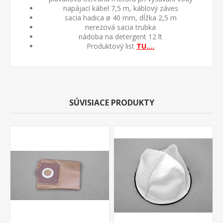
napájací kábel 7,5 m, káblový záves
sacia hadica ø 40 mm, dĺžka 2,5 m
nerezová sacia trubka
nádoba na detergent 12 lt
Produktový list
TU....
SÚVISIACE PRODUKTY