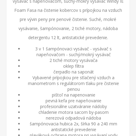
vysávač s napeňovačom, suchý-mokrý vysávač Windy IE
Foam Fasa na čistenie kobercov s prípojkou na vzduch
pre vývin peny pre penové čistenie. Suché, mokré
vysávanie, šampónovanie, 2 tiché motory, nádoba
detergentu 12 lt, antistatické prevedenie.
3 v 1 šampónovaci vysávač - vysávač s
napeňovačom - suchý/mokrý vysávač
2 tiché motory vysávača
oklep filtra
čerpadlo na saponát
Vybavené prípojkou pre stlačený vzduch a
manometrom s regulátorom tlaku pre čistenie
penou
pištoľ na napenovanie
pevná kefa pre napeňovanie
profesionálne uzatváranie nádoby
chladenie motora sacom by-pasom
nerezová odpadová nádoba
šampónovacia hubica 2x, šírka 90 a 240 mm
antistatické prevedenie
plaváková ochrana motora pri vysávaní vody