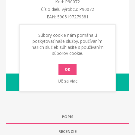
Kod:
P90072
Číslo dielu výrobcu:
P90072
EAN:
5905197279381
Súbory cookie nám pomáhajú
PRIDAŤ DO KOŠÍKA
poskytovať naše služby. používaním
našich služieb súhlasíte s používaním
súborov cookie.
OK
Uč sa viac
1-2 dny
Dodacia lehota:
POPIS
RECENZIE