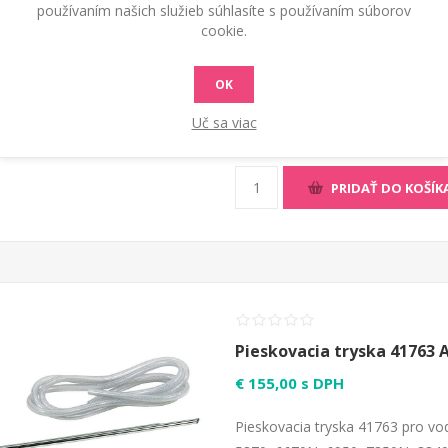
Pieskovacia tryska 41762 
používaním našich služieb súhlasíte s používaním súborov
cookie.
€ 140,00 s DPH
Pieskovacia tryska 41762 pro vod
OK
5850, 6640N, 6970N, 7870, 8880
Uč sa viac
1260S, 1290S, 1425, 1435, 1440,
PRIDAŤ DO KOŠÍK
Pieskovacia tryska 41763 
€ 155,00 s DPH
Pieskovacia tryska 41763 pro vod