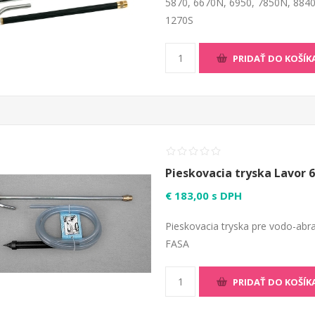
5870, 6670N, 6950, 7850N, 8840
1270S
PRIDAŤ DO KOŠÍK
Pieskovacia tryska Lavor 6
€ 183,00 s DPH
Pieskovacia tryska pre vodo-abra
FASA
PRIDAŤ DO KOŠÍK