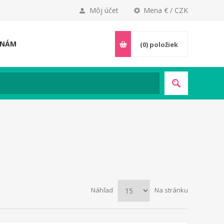
Môj účet
Mena € / CZK
 NÁM
(0)
položiek
Náhľad
Na stránku