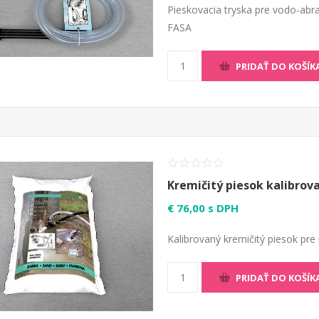
Pieskovacia tryska pre vodo-abra
FASA
PRIDAŤ DO KOŠÍK
Kremičitý piesok kalibrov
€ 76,00 s DPH
Kalibrovaný kremičitý piesok pre
PRIDAŤ DO KOŠÍK