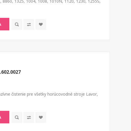
, 8860, 1325, 1004, 1008, 1010N, 1120, 1230, 1255S,
A
.602.0027
zívne čistenie pre všetky horúcovodné stroje Lavor,
A