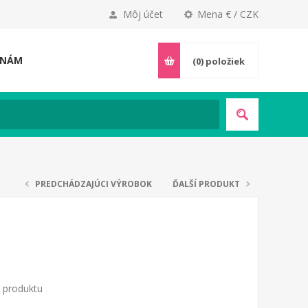
Môj účet
Mena € / CZK
 NÁM
(0)
položiek
PREDCHÁDZAJÚCI VÝROBOK
ĎALŠÍ PRODUKT
o produktu