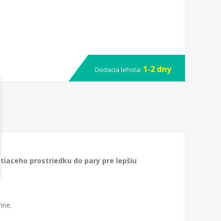
1-2 dny
Dodacia lehota:
tiaceho prostriedku do pary pre lepšiu
nne.