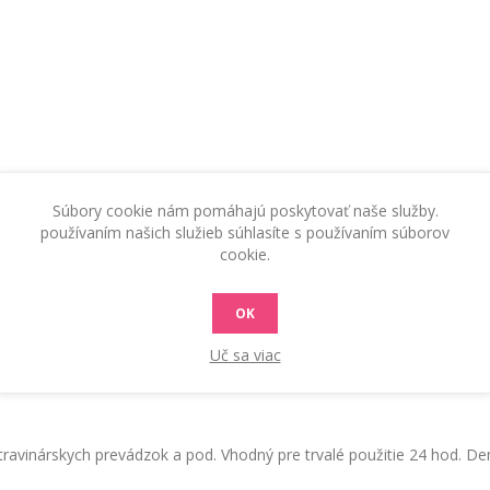
Súbory cookie nám pomáhajú poskytovať naše služby.
používaním našich služieb súhlasíte s používaním súborov
cookie.
KONTAKTUJTE NÁS
RADY A TIPY
OK
Uč sa viac
A. Možnosť čistenia parou s možnosťou plynulého pridávania čis
otravinárskych prevádzok a pod. Vhodný pre trvalé použitie 24 hod. De