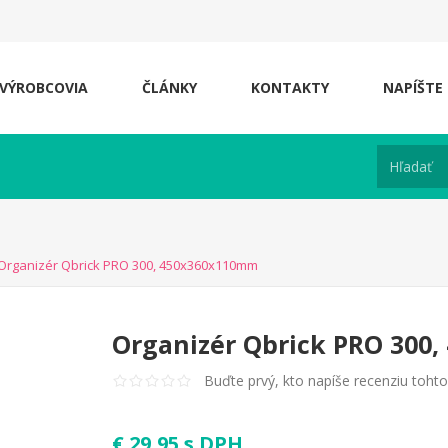
VÝROBCOVIA
ČLÁNKY
KONTAKTY
NAPÍŠTE
Organizér Qbrick PRO 300, 450x360x110mm
Organizér Qbrick PRO 300
Buďte prvý, kto napíše recenziu toht
€ 29,95 s DPH