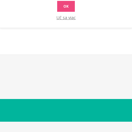
OK
Uč sa viac
bných spojovacích materiálů (např. šrouby, vruty, háčky atd.) Dispo