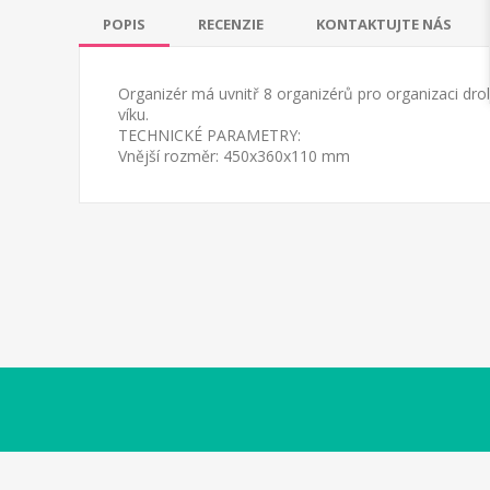
POPIS
RECENZIE
KONTAKTUJTE NÁS
Organizér má uvnitř 8 organizérů pro organizaci dro
víku.
TECHNICKÉ PARAMETRY:
Vnější rozměr: 450x360x110 mm