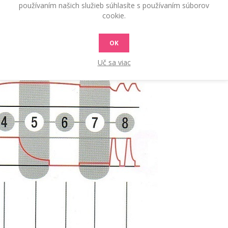
používaním našich služieb súhlasíte s používaním súborov
cookie.
mi.
e batérií.
Nabíjanie je rozložené do ôsmich fáz:
OK
Uč sa viac