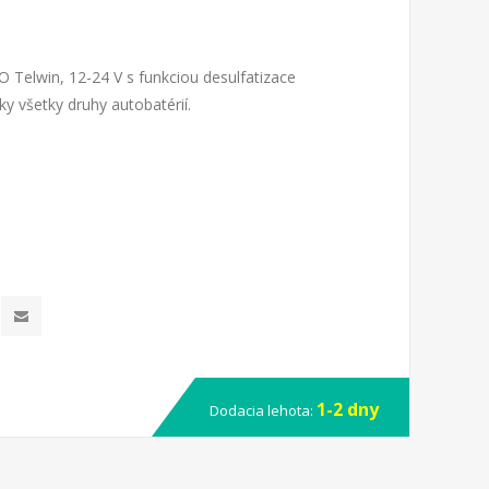
 Telwin, 12-24 V s funkciou desulfatizace
ky všetky druhy autobatérií.
1-2 dny
Dodacia lehota: