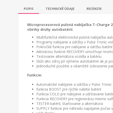
POPIS
TECHNICKÉ ÚDAJE
RECENZIE
Microprocesorová pulzná nabíjačka T-Charge 26
všetky druhy autobatérií.
Multifunkčná elektronická pulzná nabíjačka aut
Programy nabíjanie a údržby v Pulse Tronic vol
Pokročilá funkcia pre nabíjanie a údržbu batérií 
Aktiváciou funkcie RECOVERY umožňuje resetova
Testovanie alternátora vozidla a batériu.
Slúži ako zdroj pri výmene autobatérie ak je 
Jednoduché použitie a okamžité zobrazenie pa
Funkcie:
Automatické nabíjanie a údržba v Pulse Tronic 
funkcia BOOST pre rýchle nabitie batérií
Funkcia COLD pre nabíjanie a udržiavanie batéri
Funkcia RECOVERY pre regeneráciu mierne sulfát
TESTER batérií, štartovanie a alternátora
SUPPLY funkcie pre náhradu napájanie počas 