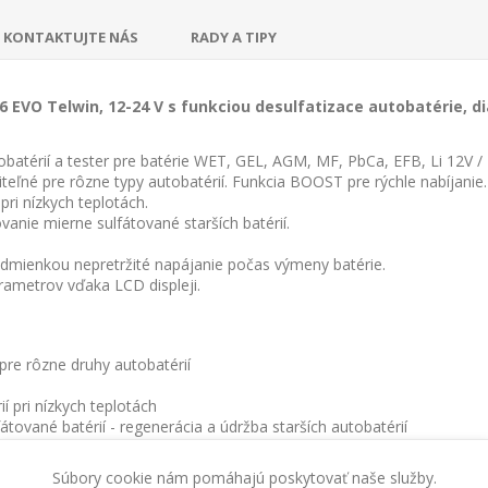
KONTAKTUJTE NÁS
RADY A TIPY
 EVO Telwin, 12-24 V s funkciou desulfatizace autobatérie, d
obatérií a tester pre batérie WET, GEL, AGM, MF, PbCa, EFB, Li 12V /
iteľné pre rôzne typy autobatérií. Funkcia BOOST pre rýchle nabíjanie.
pri nízkych teplotách.
nie mierne sulfátované starších batérií.
podmienkou nepretržité napájanie počas výmeny batérie.
rametrov vďaka LCD displeji.
pre rôzne druhy autobatérií
í pri nízkych teplotách
ované batérií - regenerácia a údržba starších autobatérií
výmeny batérie
Súbory cookie nám pomáhajú poskytovať naše služby.