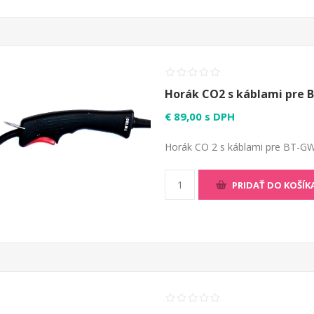
Horák CO2 s káblami pre B
€ 89,00 s DPH
Horák CO 2 s káblami pre BT-GW 
PRIDAŤ DO KOŠÍK