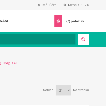
Môj účet
Mena € / CZK
 NÁM
(0)
položiek
 - Mag ( CO)
Náhľad
Na stránku