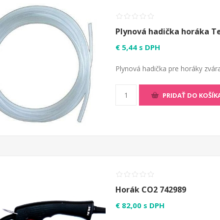
Plynová hadička horáka T
€ 5,44 s DPH
Plynová hadička pre horáky zvára
PRIDAŤ DO KOŠÍK
Horák CO2 742989
€ 82,00 s DPH