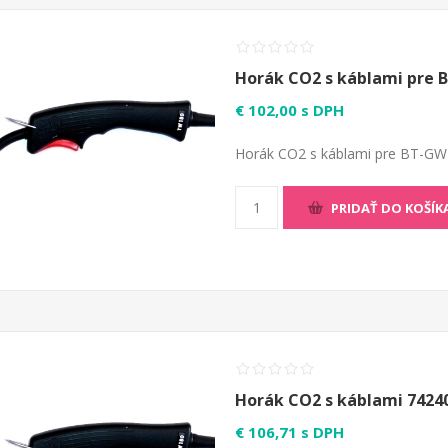
Horák CO2 s káblami pre B
€ 102,00 s DPH
Horák CO2 s káblami pre BT-GW 
PRIDAŤ DO KOŠÍK
Horák CO2 s káblami 7424
€ 106,71 s DPH