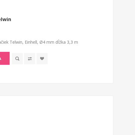
elwin
čiek Telwin, Einhell, Ø4 mm dĺžka 3,3 m
A