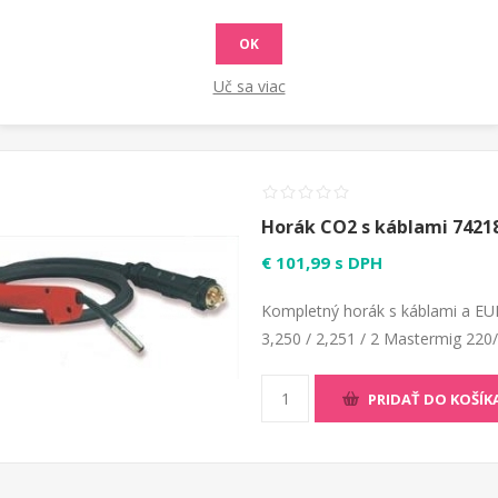
PRIDAŤ DO KOŠÍK
OK
Uč sa viac
Horák CO2 s káblami 7421
€ 101,99 s DPH
Kompletný horák s káblami a EU
3,250 / 2,251 / 2 Mastermig 220
PRIDAŤ DO KOŠÍK