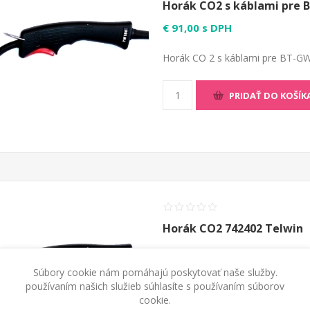
Horák CO2 s káblami pre B
€ 91,00 s DPH
Horák CO 2 s káblami pre BT-GW 
PRIDAŤ DO KOŠÍK
Horák CO2 742402 Telwin
€ 92,00 s DPH
Súbory cookie nám pomáhajú poskytovať naše služby.
Kompletný horák s káblami 2 m 
používaním našich služieb súhlasíte s používaním súborov
150, Einhell SGA 131,145,150.
cookie.