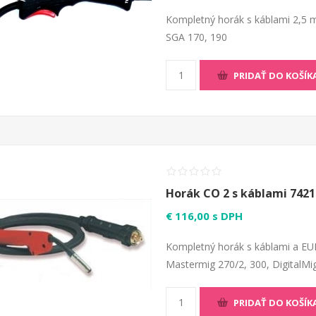
Kompletný horák s káblami 2,5 m 
SGA 170, 190
PRIDAŤ DO KOŠÍK
Horák CO 2 s káblami 7421
€ 116,00 s DPH
Kompletný horák s káblami a EU
Mastermig 270/2, 300, DigitalMi
PRIDAŤ DO KOŠÍK