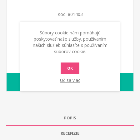
Kod:
801403
Súbory cookie nám pomáhajú
PRIDAŤ DO KOŠÍKA
poskytovať naše služby. používaním
našich služieb súhlasíte s používaním
súborov cookie.
OK
Uč sa viac
1-2 dny
Dodacia lehota:
POPIS
RECENZIE