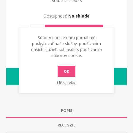
Kod:
5.212.0023
Dostupnosť:
Na sklade
PRIDAŤ DO KOŠÍKA
Súbory cookie nám pomáhajú
poskytovať naše služby. používaním
našich služieb súhlasíte s používaním
súborov cookie.
OK
1-2 dny
Dodacia lehota:
Uč sa viac
POPIS
RECENZIE