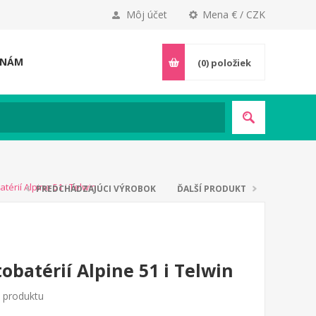
Môj účet
Mena € / CZK
 NÁM
(0)
položiek
térií Alpine 51 i Telwin
PREDCHÁDZAJÚCI VÝROBOK
ĎALŠÍ PRODUKT
obatérií Alpine 51 i Telwin
o produktu