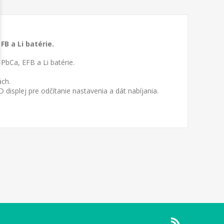
FB a Li batérie.
 PbCa, EFB a Li batérie.
ách.
displej pre odčítanie nastavenia a dát nabíjania.