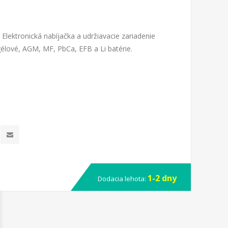
. Elektronická nabíjačka a udržiavacie zariadenie
 gélové, AGM, MF, PbCa, EFB a Li batérie.
1-2 dny
Dodacia lehota: