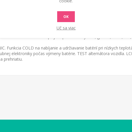
cookie.
KONTAKTUJTE NÁS
RADY A TIPY
OK
4V s LCD displejom pre elektrolytické, gélové, AGM, MF, PbCa, E
Uč sa viac
 batérií 12V/24V s LCD displejom pre elektrolytické, gélové, AGM, MF,
. Funkcia COLD na nabíjanie a udržiavanie batérií pri nízkych teplot
bnej elektroniky počas výmeny batérie. TEST alternátora vozidla. LCD 
a prehriatiu.